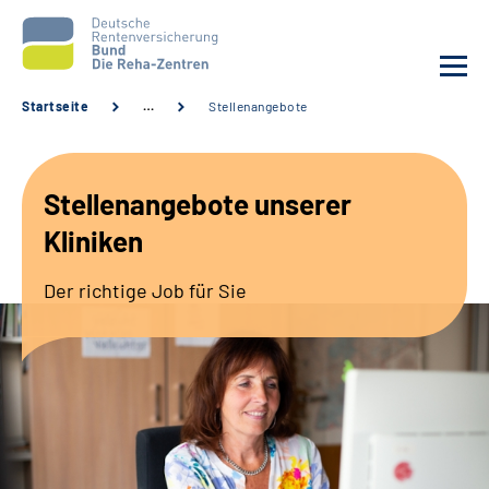
Startseite
…
Stellenangebote
Aktuelles
Stellenangebote unserer
Unsere Kliniken
Kliniken
Reha von A bis Z
Der richtige Job für Sie
Karriere
Sozialdienste & Zuweisende
Erweiterte Suche