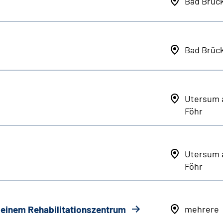
Bad Brüc
Bad Brüc
Utersum 
Föhr
Utersum 
Föhr
n einem Rehabilitationszentrum
mehrere