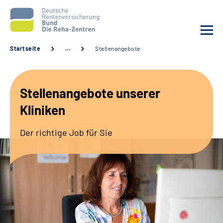
Startseite
…
Stellenangebote
Aktuelles
Stellenangebote unserer
Unsere Kliniken
Kliniken
Reha von A bis Z
Der richtige Job für Sie
Karriere
Sozialdienste & Zuweisende
Erweiterte Suche