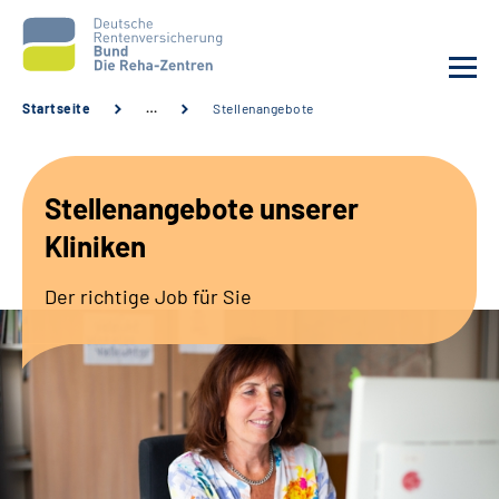
Startseite
…
Stellenangebote
Aktuelles
Stellenangebote unserer
Unsere Kliniken
Kliniken
Reha von A bis Z
Der richtige Job für Sie
Karriere
Sozialdienste & Zuweisende
Erweiterte Suche