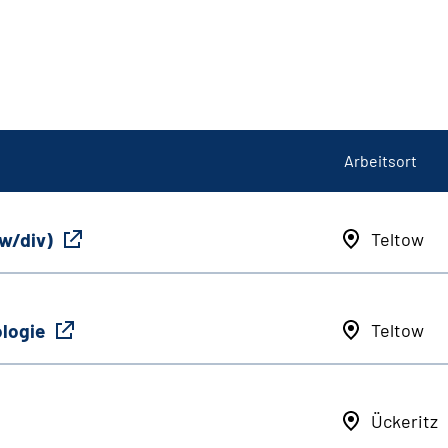
Arbeitsort
/w/div)
Teltow
ologie
Teltow
Ückeritz