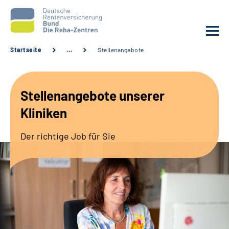
Startseite
…
Stellenangebote
Aktuelles
Stellenangebote unserer
Unsere Kliniken
Kliniken
Reha von A bis Z
Der richtige Job für Sie
Karriere
Sozialdienste & Zuweisende
Erweiterte Suche