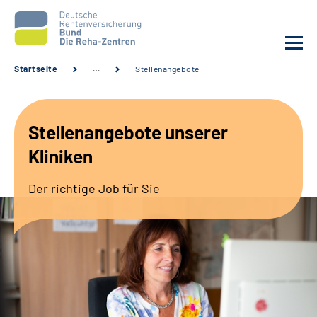
Startseite
…
Stellenangebote
Aktuelles
Stellenangebote unserer
Unsere Kliniken
Kliniken
Reha von A bis Z
Der richtige Job für Sie
Karriere
Sozialdienste & Zuweisende
Erweiterte Suche