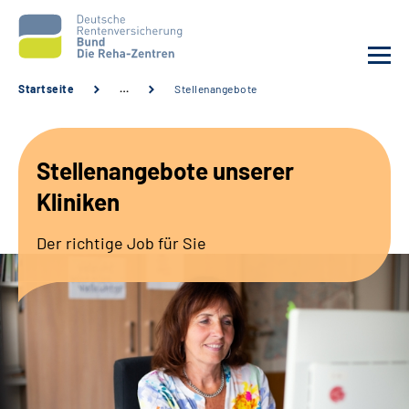
Startseite
…
Stellenangebote
Aktuelles
Stellenangebote unserer
Unsere Kliniken
Kliniken
Reha von A bis Z
Der richtige Job für Sie
Karriere
Sozialdienste & Zuweisende
Erweiterte Suche