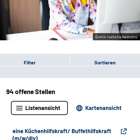
Gebärdensprache
Leichte Sprache
Quelle:Isabella Nadobny
Filter
Sortieren
94 offene Stellen
Listenansicht
Kartenansicht
eine Küchenhilfskraft/ Buffethilfskraft
(m/w/div)