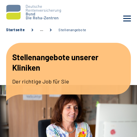
Startseite
…
Stellenangebote
Aktuelles
Stellenangebote unserer
Unsere Kliniken
Kliniken
Reha von A bis Z
Der richtige Job für Sie
Karriere
Sozialdienste & Zuweisende
Erweiterte Suche