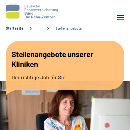
Startseite
…
Stellenangebote
Aktuelles
Stellenangebote unserer
Unsere Kliniken
Kliniken
Reha von A bis Z
Der richtige Job für Sie
Karriere
Sozialdienste & Zuweisende
Erweiterte Suche