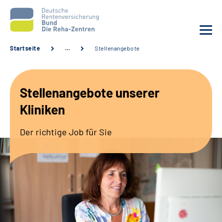
Startseite
…
Stellenangebote
Aktuelles
Stellenangebote unserer
Unsere Kliniken
Kliniken
Reha von A bis Z
Der richtige Job für Sie
Karriere
Sozialdienste & Zuweisende
Erweiterte Suche