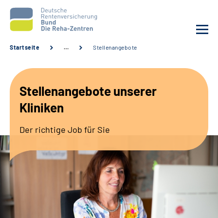
Startseite
…
Stellenangebote
Aktuelles
Stellenangebote unserer
Unsere Kliniken
Kliniken
Reha von A bis Z
Der richtige Job für Sie
Karriere
Sozialdienste & Zuweisende
Erweiterte Suche