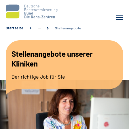
Startseite
…
Stellenangebote
Aktuelles
Stellenangebote unserer
Unsere Kliniken
Kliniken
Reha von A bis Z
Der richtige Job für Sie
Karriere
Sozialdienste & Zuweisende
Erweiterte Suche