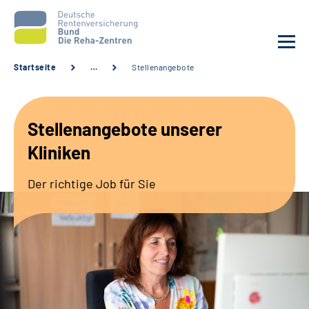
Startseite
…
Stellenangebote
Aktuelles
Stellenangebote unserer
Unsere Kliniken
Kliniken
Reha von A bis Z
Der richtige Job für Sie
Karriere
Sozialdienste & Zuweisende
Erweiterte Suche