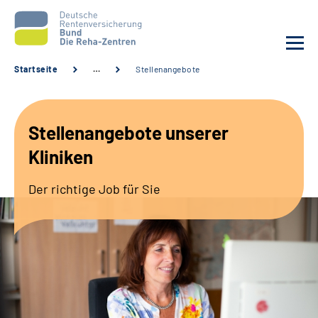
Startseite
…
Stellenangebote
Aktuelles
Stellenangebote unserer
Unsere Kliniken
Kliniken
Reha von A bis Z
Der richtige Job für Sie
Karriere
Sozialdienste & Zuweisende
Erweiterte Suche