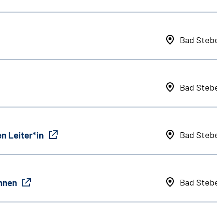
Bad Steb
Bad Steb
n Leiter*in
Bad Steb
innen
Bad Steb