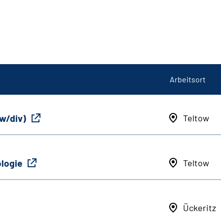
Arbeitsort
/w/div)
Teltow
ologie
Teltow
Ückeritz