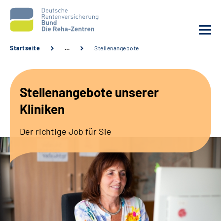
Startseite
…
Stellenangebote
Aktuelles
Stellenangebote unserer
Unsere Kliniken
Kliniken
Reha von A bis Z
Der richtige Job für Sie
Karriere
Sozialdienste & Zuweisende
Erweiterte Suche