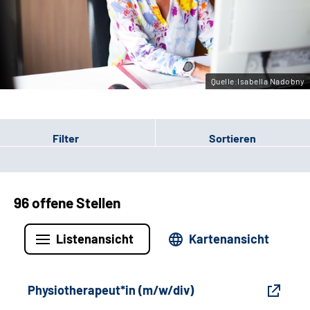
Gebärdensprache
Leichte Sprache
Quelle:Isabella Nadobny
Filter
Sortieren
96 offene Stellen
Listenansicht
Kartenansicht
Physiotherapeut*in (m/w/div)