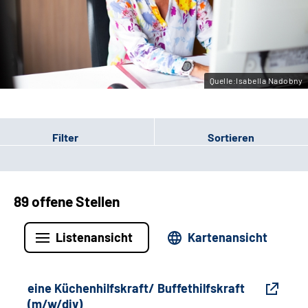
Gebärdensprache
Leichte Sprache
Quelle:Isabella Nadobny
Filter
Sortieren
89 offene Stellen
Listenansicht
Kartenansicht
eine Küchenhilfskraft/ Buffethilfskraft
(m/w/div)