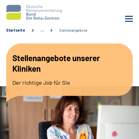
Startseite
…
Stellenangebote
Aktuelles
Stellenangebote unserer
Unsere Kliniken
Kliniken
Reha von A bis Z
Der richtige Job für Sie
Karriere
Sozialdienste & Zuweisende
Erweiterte Suche