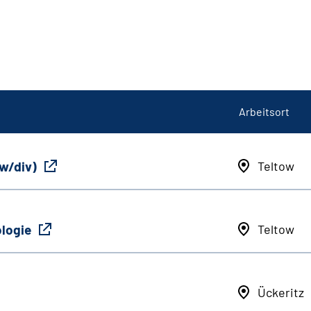
Arbeitsort
/w/div)
Teltow
ologie
Teltow
Ückeritz