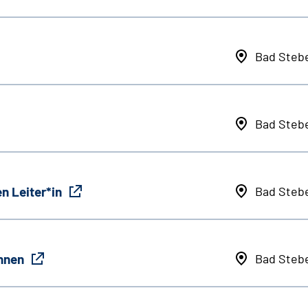
Bad Steb
Bad Steb
n Leiter*in
Bad Steb
innen
Bad Steb