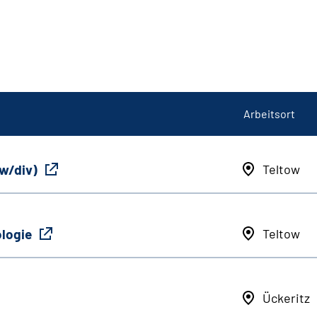
Arbeitsort
/w/div)
Teltow
ologie
Teltow
Ückeritz