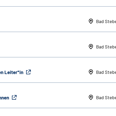
Bad Steb
Bad Steb
n Leiter*in
Bad Steb
innen
Bad Steb