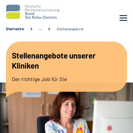
Startseite
…
Stellenangebote
Aktuelles
Stellenangebote unserer
Unsere Kliniken
Kliniken
Reha von A bis Z
Der richtige Job für Sie
Karriere
Sozialdienste & Zuweisende
Erweiterte Suche