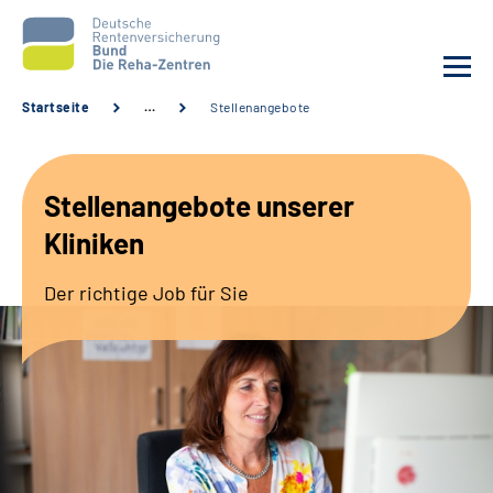
Startseite
…
Stellenangebote
Aktuelles
Stellenangebote unserer
Unsere Kliniken
Kliniken
Reha von A bis Z
Der richtige Job für Sie
Karriere
Sozialdienste & Zuweisende
Erweiterte Suche