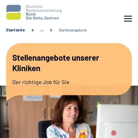
Startseite
…
Stellenangebote
Aktuelles
Stellenangebote unserer
Unsere Kliniken
Kliniken
Reha von A bis Z
Der richtige Job für Sie
Karriere
Sozialdienste & Zuweisende
Erweiterte Suche