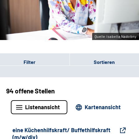
Gebärdensprache
Leichte Sprache
Quelle:Isabella Nadobny
Filter
Sortieren
94 offene Stellen
Listenansicht
Kartenansicht
eine Küchenhilfskraft/ Buffethilfskraft
(m/w/div)