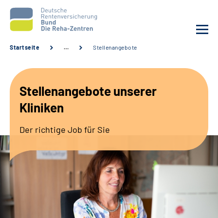
Startseite
…
Stellenangebote
Aktuelles
Stellenangebote unserer
Unsere Kliniken
Kliniken
Reha von A bis Z
Der richtige Job für Sie
Karriere
Sozialdienste & Zuweisende
Erweiterte Suche