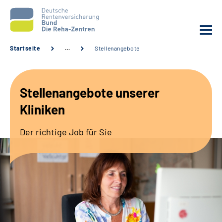
Startseite
…
Stellenangebote
Aktuelles
Stellenangebote unserer
Unsere Kliniken
Kliniken
Reha von A bis Z
Der richtige Job für Sie
Karriere
Sozialdienste & Zuweisende
Erweiterte Suche