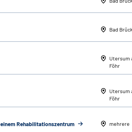
Bad Brüc
Bad Brüc
Utersum 
Föhr
Utersum 
Föhr
n einem Rehabilitationszentrum
mehrere