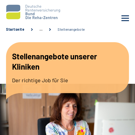
Startseite
…
Stellenangebote
Aktuelles
Stellenangebote unserer
Unsere Kliniken
Kliniken
Reha von A bis Z
Der richtige Job für Sie
Karriere
Sozialdienste & Zuweisende
Erweiterte Suche