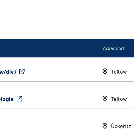
Arbeitsort
/w/div)
Teltow
ologie
Teltow
Ückeritz