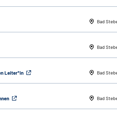
Bad Steb
Bad Steb
n Leiter*in
Bad Steb
innen
Bad Steb