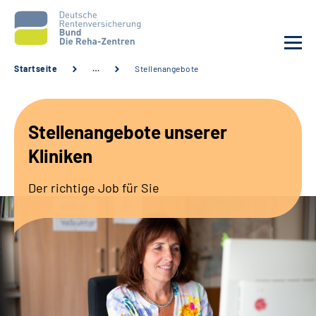
Startseite
…
Stellenangebote
Aktuelles
Stellenangebote unserer
Unsere Kliniken
Kliniken
Reha von A bis Z
Der richtige Job für Sie
Karriere
Sozialdienste & Zuweisende
Erweiterte Suche