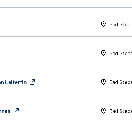
Bad Steb
Bad Steb
n Leiter*in
Bad Steb
innen
Bad Steb