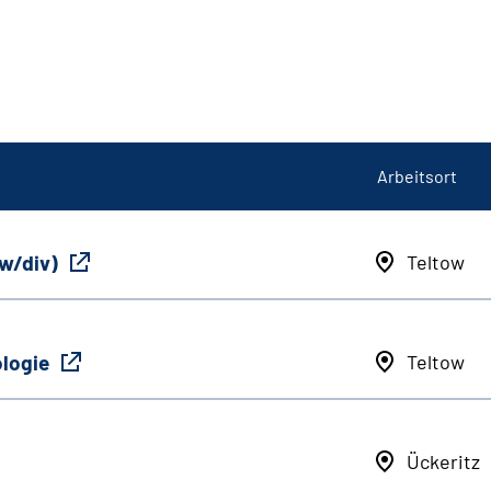
Arbeitsort
/w/div)
Teltow
ologie
Teltow
Ückeritz