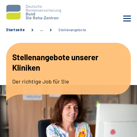
Startseite
…
Stellenangebote
Aktuelles
Stellenangebote unserer
Unsere Kliniken
Kliniken
Reha von A bis Z
Der richtige Job für Sie
Karriere
Sozialdienste & Zuweisende
Erweiterte Suche