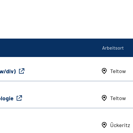
Arbeitsort
/w/div)
Teltow
ologie
Teltow
Ückeritz