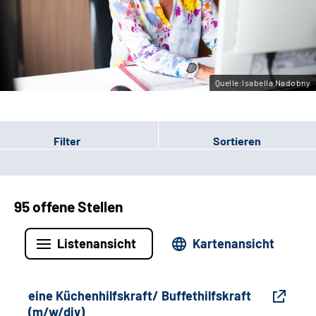
Gebärdensprache
Leichte Sprache
Quelle:Isabella Nadobny
Filter
Sortieren
95 offene Stellen
Listenansicht
Kartenansicht
eine Küchenhilfskraft/ Buffethilfskraft
(m/w/div)