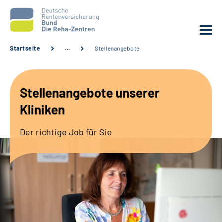
Startseite
…
Stellenangebote
Aktuelles
Stellenangebote unserer
Unsere Kliniken
Kliniken
Reha von A bis Z
Der richtige Job für Sie
Karriere
Sozialdienste & Zuweisende
Erweiterte Suche