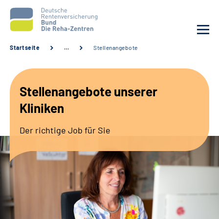
Startseite
…
Stellenangebote
Aktuelles
Stellenangebote unserer
Unsere Kliniken
Kliniken
Reha von A bis Z
Der richtige Job für Sie
Karriere
Sozialdienste & Zuweisende
Erweiterte Suche