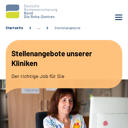
Startseite
…
Stellenangebote
Aktuelles
Stellenangebote unserer
Unsere Kliniken
Kliniken
Reha von A bis Z
Der richtige Job für Sie
Karriere
Sozialdienste & Zuweisende
Erweiterte Suche