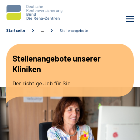
Startseite
…
Stellenangebote
Aktuelles
Stellenangebote unserer
Unsere Kliniken
Kliniken
Reha von A bis Z
Der richtige Job für Sie
Karriere
Sozialdienste & Zuweisende
Erweiterte Suche