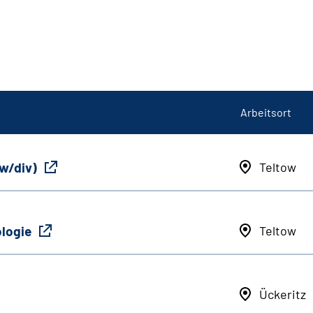
Arbeitsort
/w/div)
Teltow
ologie
Teltow
Ückeritz