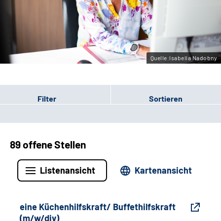
Gebärdensprache
Leichte Sprache
Quelle:Isabella Nadobny
Filter
Sortieren
89 offene Stellen
Listenansicht
Kartenansicht
eine Küchenhilfskraft/ Buffethilfskraft
(m/w/div)