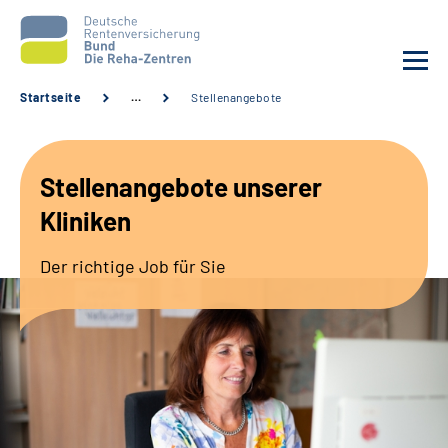
Startseite
…
Stellenangebote
Aktuelles
Stellenangebote unserer
Unsere Kliniken
Kliniken
Reha von A bis Z
Der richtige Job für Sie
Karriere
Sozialdienste & Zuweisende
Erweiterte Suche