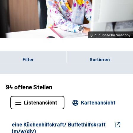
Gebärdensprache
Leichte Sprache
Quelle:Isabella Nadobny
Filter
Sortieren
94 offene Stellen
Listenansicht
Kartenansicht
eine Küchenhilfskraft/ Buffethilfskraft
(m/w/div)