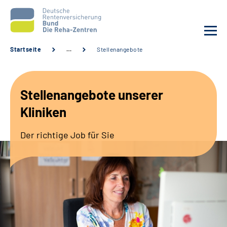
Startseite
…
Stellenangebote
Aktuelles
Stellenangebote unserer
Unsere Kliniken
Kliniken
Reha von A bis Z
Der richtige Job für Sie
Karriere
Sozialdienste & Zuweisende
Erweiterte Suche