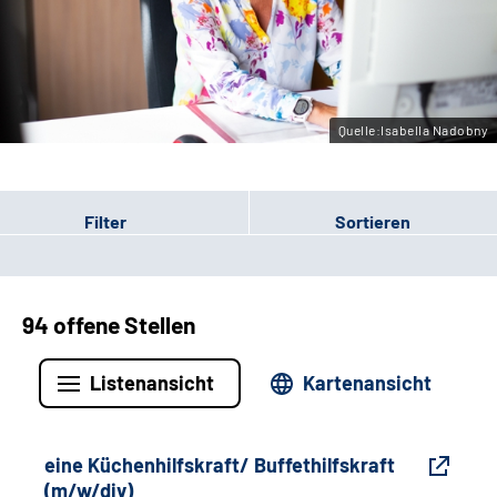
Gebärdensprache
Leichte Sprache
Quelle:Isabella Nadobny
Filter
Sortieren
94 offene Stellen
Listenansicht
Kartenansicht
eine Küchenhilfskraft/ Buffethilfskraft
(m/w/div)