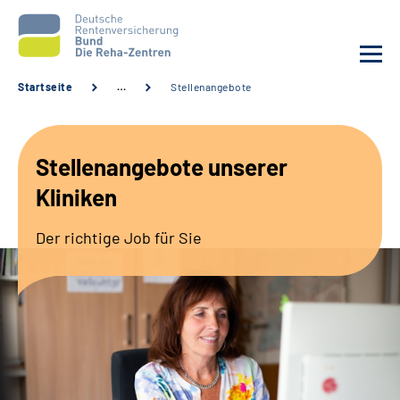
Startseite
…
Stellenangebote
Aktuelles
Stellenangebote unserer
Unsere Kliniken
Kliniken
Reha von A bis Z
Der richtige Job für Sie
Karriere
Sozialdienste & Zuweisende
Erweiterte Suche