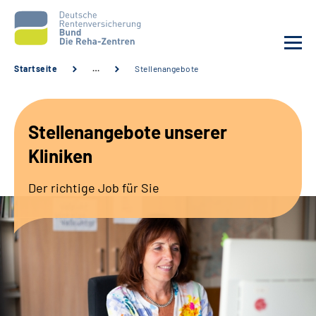
Startseite
…
Stellenangebote
Aktuelles
Stellenangebote unserer
Unsere Kliniken
Kliniken
Reha von A bis Z
Der richtige Job für Sie
Karriere
Sozialdienste & Zuweisende
Erweiterte Suche