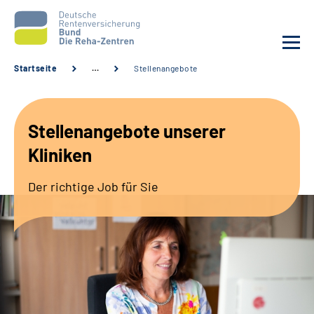
Startseite
…
Stellenangebote
Aktuelles
Stellenangebote unserer
Unsere Kliniken
Kliniken
Reha von A bis Z
Der richtige Job für Sie
Karriere
Sozialdienste & Zuweisende
Erweiterte Suche