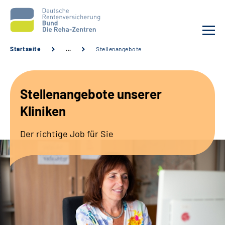
Startseite
…
Stellenangebote
Aktuelles
Stellenangebote unserer
Unsere Kliniken
Kliniken
Reha von A bis Z
Der richtige Job für Sie
Karriere
Sozialdienste & Zuweisende
Erweiterte Suche