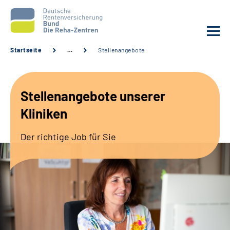
Startseite
…
Stellenangebote
Aktuelles
Stellenangebote unserer
Unsere Kliniken
Kliniken
Reha von A bis Z
Der richtige Job für Sie
Karriere
Sozialdienste & Zuweisende
Erweiterte Suche