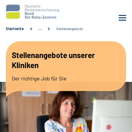
Startseite
…
Stellenangebote
Aktuelles
Stellenangebote unserer
Unsere Kliniken
Kliniken
Reha von A bis Z
Der richtige Job für Sie
Karriere
Sozialdienste & Zuweisende
Erweiterte Suche