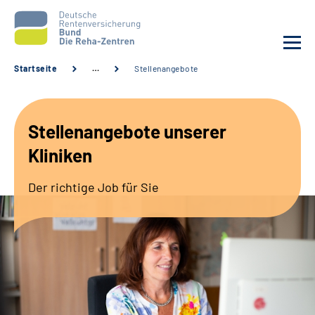
Startseite
…
Stellenangebote
Aktuelles
Stellenangebote unserer
Unsere Kliniken
Kliniken
Reha von A bis Z
Der richtige Job für Sie
Karriere
Sozialdienste & Zuweisende
Erweiterte Suche