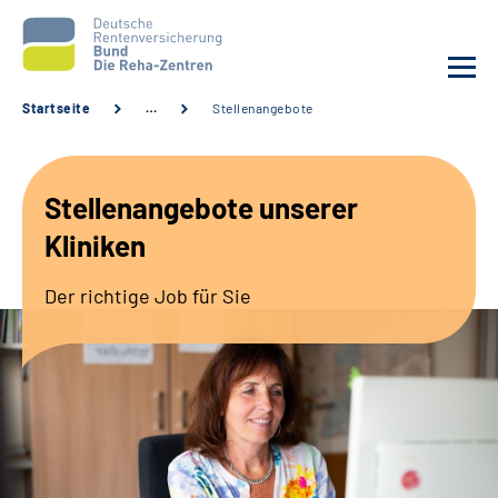
Startseite
…
Stellenangebote
Aktuelles
Stellenangebote unserer
Unsere Kliniken
Kliniken
Reha von A bis Z
Der richtige Job für Sie
Karriere
Sozialdienste & Zuweisende
Erweiterte Suche