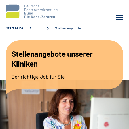
Startseite
…
Stellenangebote
Aktuelles
Stellenangebote unserer
Unsere Kliniken
Kliniken
Reha von A bis Z
Der richtige Job für Sie
Karriere
Sozialdienste & Zuweisende
Erweiterte Suche