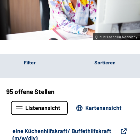
Gebärdensprache
Leichte Sprache
Quelle:Isabella Nadobny
Filter
Sortieren
95 offene Stellen
Listenansicht
Kartenansicht
eine Küchenhilfskraft/ Buffethilfskraft
(m/w/div)