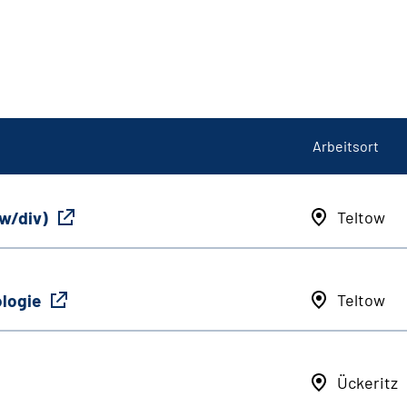
Arbeitsort
/w/div)
Teltow
ologie
Teltow
Ückeritz