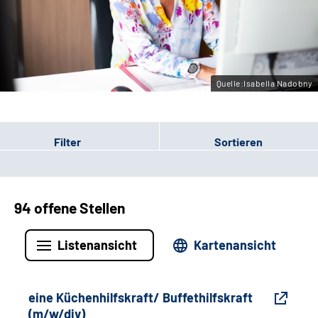
Gebärdensprache
Leichte Sprache
Quelle:Isabella Nadobny
Filter
Sortieren
94 offene Stellen
Listenansicht
Kartenansicht
eine Küchenhilfskraft/ Buffethilfskraft
(m/w/div)