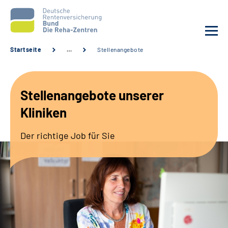
Startseite
…
Stellenangebote
Aktuelles
Stellenangebote unserer
Unsere Kliniken
Kliniken
Reha von A bis Z
Der richtige Job für Sie
Karriere
Sozialdienste & Zuweisende
Erweiterte Suche